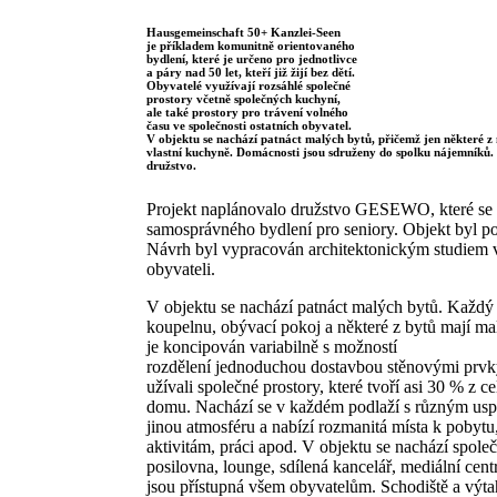
Hausgemeinschaft 50+ Kanzlei-Seen
je příkladem komunitně orientovaného
bydlení, které je určeno pro jednotlivce
a páry nad 50 let, kteří již žijí bez dětí.
Obyvatelé využívají rozsáhlé společné
prostory včetně společných kuchyní,
ale také prostory pro trávení volného
času ve společnosti ostatních obyvatel.
V objektu se nachází patnáct malých bytů, přičemž jen některé z
vlastní kuchyně. Domácnosti jsou sdruženy do spolku nájemníků. 
družstvo.
Projekt naplánovalo družstvo GESEWO, které se s
samosprávného bydlení pro seniory. Objekt byl p
Návrh byl vypracován architektonickým studiem v
obyvateli.
V objektu se nachází patnáct malých bytů. Každý 
koupelnu, obývací pokoj a některé z bytů mají m
je koncipován variabilně s možností
rozdělení jednoduchou dostavbou stěnovými prvk
užívali společné prostory, které tvoří asi 30 % z 
domu. Nachází se v každém podlaží s různým usp
jinou atmosféru a nabízí rozmanitá místa k pobytu
aktivitám, práci apod. V objektu se nachází spole
posilovna, lounge, sdílená kancelář, mediální cen
jsou přístupná všem obyvatelům. Schodiště a výtah