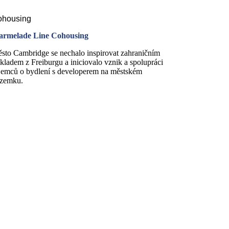
housing
rmelade Line Cohousing
sto Cambridge se nechalo inspirovat zahraničním
íkladem z Freiburgu a iniciovalo vznik a spolupráci
jemců o bydlení s developerem na městském
zemku.