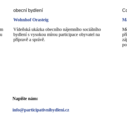
obecní bydlení
Co
Wohnhof Orasteig
Ma
em
Vídeňská ukázka obecního nájemního sociálního
Mě
nu
bydlení s vysokou mírou participace obyvatel na
př
přípravě a správě.
zá
po
Napište nám:
info@participativnibydleni.cz