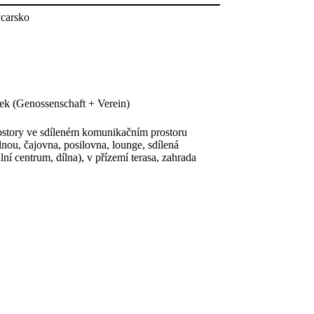
ýcarsko
lek (Genossenschaft + Verein)
ostory ve sdíleném komunikačním prostoru
lnou, čajovna, posilovna, lounge, sdílená
lní centrum, dílna), v přízemí terasa, zahrada