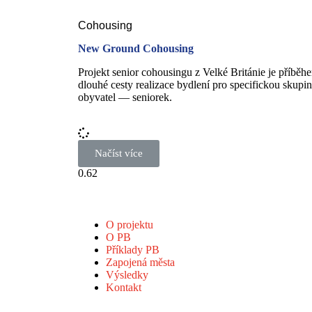
Cohousing
New Ground Cohousing
Projekt senior cohousingu z Velké Británie je příběh
dlouhé cesty realizace bydlení pro specifickou skupi
obyvatel — seniorek.
Načíst více
O projektu
O PB
Příklady PB
Zapojená města
Výsledky
Kontakt