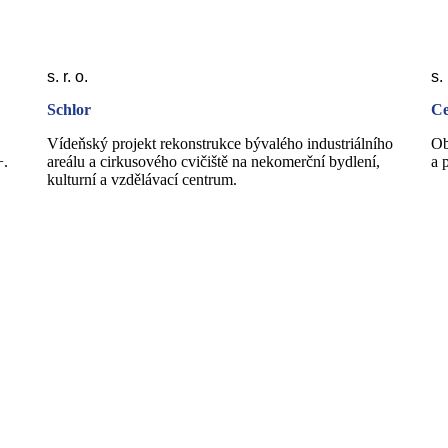
s. r. o.
s. 
Schlor
Ce
Vídeňský projekt rekonstrukce bývalého industriálního
Ob
+.
areálu a cirkusového cvičiště na nekomerční bydlení,
a 
kulturní a vzdělávací centrum.