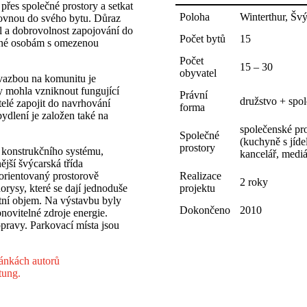
 přes společné prostory a setkat
Poloha
Winterthur, Šv
rovnou do svého bytu. Důraz
l a dobrovolnost zapojování do
Počet bytů
15
upné osobám s omezenou
Počet
15 – 30
obyvatel
 vazbou na komunitu je
mohla vzniknout fungující
Právní
družstvo + spo
elé zapojit do navrhování
forma
dlení je založen také na
společenské pr
Společné
(kuchyně s jíde
prostory
 konstrukčního systému,
kancelář, mediá
ější švýcarská třída
orientovaný prostorově
Realizace
2 roky
orysy, které se dají jednoduše
projektu
ní objem. Na výstavbu byly
Dokončeno
2010
novitelné zdroje energie.
pravy. Parkovací místa jsou
ánkách autorů
tung.