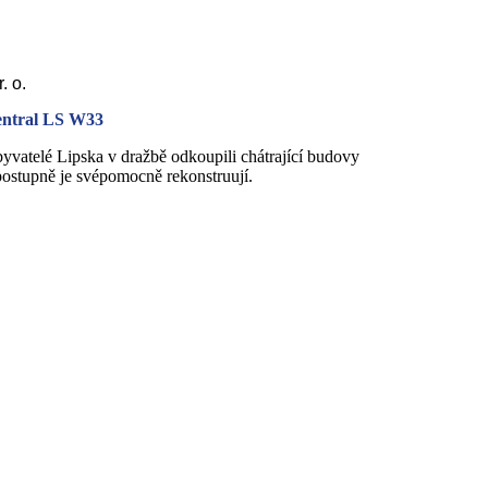
r. o.
ntral LS W33
yvatelé Lipska v dražbě odkoupili chátrající budovy
postupně je svépomocně rekonstruují.