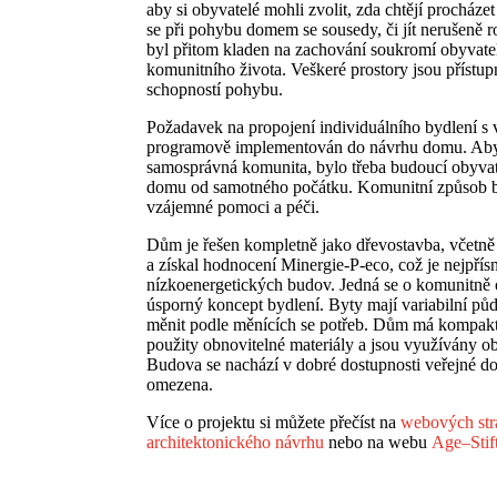
aby si obyvatelé mohli zvolit, zda chtějí procházet
se při pohybu domem se sousedy, či jít nerušeně 
byl přitom kladen na zachování soukromí obyvate
komunitního života. Veškeré prostory jsou příst
schopností pohybu.
Požadavek na propojení individuálního bydlení s
programově implementován do návrhu domu. Aby 
samosprávná komunita, bylo třeba budoucí obyvat
domu od samotného počátku. Komunitní způsob by
vzájemné pomoci a péči.
Dům je řešen kompletně jako dřevostavba, včetně
a získal hodnocení Minergie-P-eco, což je nejpřísn
nízkoenergetických budov. Jedná se o komunitně 
úsporný koncept bydlení. Byty mají variabilní půd
měnit podle měnících se potřeb. Dům má kompakt
použity obnovitelné materiály a jsou využívány ob
Budova se nachází v dobré dostupnosti veřejné do
omezena.
Více o projektu si můžete přečíst na
webových str
architektonického návrhu
nebo na webu
Age–Stif