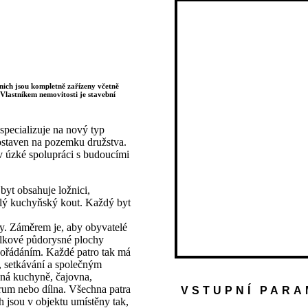
 nich jsou kompletně zařízeny včetně
Vlastníkem nemovitosti je stavební
pecializuje na nový typ
ostaven na pozemku družstva.
 úzké spolupráci s budoucími
byt obsahuje ložnici,
alý kuchyňský kout. Každý byt
y. Záměrem je, aby obyvatelé
celkové půdorysné plochy
ořádáním. Každé patro tak má
, setkávání a společným
čná kuchyně, čajovna,
trum nebo dílna. Všechna patra
VSTUPNÍ PARA
 jsou v objektu umístěny tak,