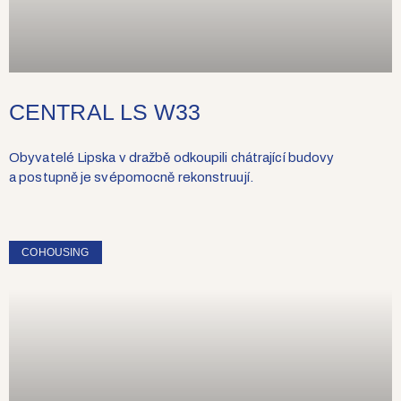
CENTRAL LS W33
Obyvatelé Lipska v dražbě odkoupili chátrající budovy
a postupně je svépomocně rekonstruují.
COHOUSING