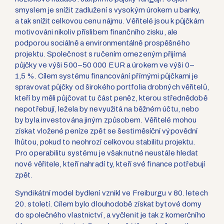
smyslem je snížit zadlužení s vysokým úrokem u banky,
a tak snížit celkovou cenu nájmu. Věřitelé jsou k půjčkám
motivováni nikoliv příslibem finančního zisku, ale
podporou sociálně a environmentálně prospěšného
projektu. Společnost s ručením omezeným přijímá
půjčky ve výši 500–50 000 EUR a úrokem ve výši 0–
1,5 %. Cílem systému financování přímými půjčkami je
spravovat půjčky od širokého portfolia drobných věřitelů,
kteří by měli půjčovat tu část peněz, kterou střednědobě
nepotřebují, ležela by nevyužitá na běžném účtu, nebo
by byla investována jiným způsobem. Věřitelé mohou
získat vložené peníze zpět se šestiměsíční výpovědní
lhůtou, pokud to neohrozí celkovou stabilitu projektu.
Pro operabilitu systému je však nutné neustále hledat
nové věřitele, kteří nahradí ty, kteří své finance potřebují
zpět.
Syndikátní model bydlení vznikl ve Freiburgu v 80. letech
20. století. Cílem bylo dlouhodobě získat bytové domy
do společného vlastnictví, a vyčlenit je tak z komerčního