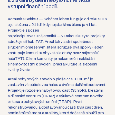
a získání bydlení nebylo nutné vložit
vstupní finanční podíl.
Komunita SchloR — Schöner leben funguje od roku 2016
a je složena z 21 lidí, kdy nejstaršímu členu je 41 let.
Projekt je založen
na principu svazu nájemníků — v Rakousku tyto projekty
sdružuje síť habiTAT. Areál tak vlastní společnost
s ručením omezeným, která sdružuje dva spolky (jeden
zastupuje komunitu obyvatel a druhý svaz nájemníků
habiTAT). Cílem komunity je nekomerční nakládání
s nemovitostmi k bydlení, práci a kultuře, a zlepšení
kvality života.
Areál nebytových staveb o ploše cca 3 100 m² je
zastavěn víceúčelovou halou a dvěma dalšími budovami.
Projekt je rozdělen na bytovou část (SchloR), kreativní
a dílenské centrum (CRAP) a výukové centrum nového
cirkusu a pohybových umění (TRAP). První
rekonstruovanou a dostavovanou částí byla část dílen,
seminární místnost a ateliéry, které dočasně slouží i pro