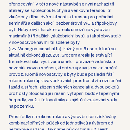
přenocování. V této nové nástavbě se nyní nachází tři
ateliéry se společnou kuchyní a venkovní terasou, tři
zkušebny, dílna, dvě místnosti s terasou pro pořádání
seminářů a dalších akcí, bezbariérové WC a třípokojový
byt. Nebytový charakter areálu umožňuje výstavbu
maximálně tří dalších „služebních“ bytů, a tak si obyvatelé
v novostavbě navrhli tři sdílené byty
(tzv. Wohngemeinschafts), každý pro 5 osob, které se
aktuálně dokončují (2023). Srdcem areálu je stávající
tréninková hala, využívaná umělci, převážně vídeňskou
novocirkusovou scénou, která se upravuje na celoroční
provoz. Kromě novostavby s byty bude poslední fází
rekonstrukce úprava venkovních prostranství a ozelenění
fasád a střech, zřízení sdílených kanceláří a dvou pokojů
pro hosty. Součástí je i řešení vytápění budov tepelnými
čerpadly, využití fotovoltaiky a zajištění vsakování vody
na pozemku.
Prostředky na rekonstrukce a výstavbu jsou získávány
kombinací přímých půjček od jednotlivců a úvěrem od
neziskové nadace. Jak přímé půjčky fungují? Jejich