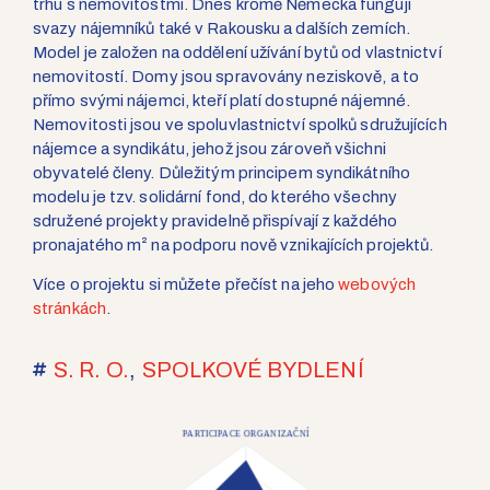
trhu s nemovitostmi. Dnes kromě Německa fungují
svazy nájemníků také v Rakousku a dalších zemích.
Model je založen na oddělení užívání bytů od vlastnictví
nemovitostí. Domy jsou spravovány neziskově, a to
přímo svými nájemci, kteří platí dostupné nájemné.
Nemovitosti jsou ve spoluvlastnictví spolků sdružujících
nájemce a syndikátu, jehož jsou zároveň všichni
obyvatelé členy. Důležitým principem syndikátního
modelu je tzv. solidární fond, do kterého všechny
sdružené projekty pravidelně přispívají z každého
pronajatého m² na podporu nově vznikajících projektů.
Více o projektu si můžete přečíst na jeho
webových
stránkách
.
S. R. O.
,
SPOLKOVÉ BYDLENÍ
PARTICIPACE ORGANIZAČNÍ