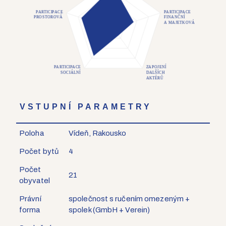
PARTICIPACE
PARTICIPACE
PROSTOROVÁ
FINANČNÍ
A MAJETKOVÁ
ZAPOJENÍ
PARTICIPACE
SOCIÁLNÍ
DALŠÍCH
AKTÉRŮ
VSTUPNÍ PARAMETRY
Poloha
Vídeň, Rakousko
Počet bytů
4
Počet
21
obyvatel
Právní
společnost s ručením omezeným +
forma
spolek (GmbH + Verein)