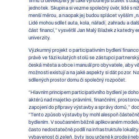
firmu či developery je také výhodnější stavět s ba
jednotek. Skupina si vezme společný úvěr, lidé s n
menší měrou, a naopak jej budou splácet vyšším „n
Lidé mohou sdílet auta, kola, nářadí, zahradu a dalš
část financí,” vysvětlil Jan Malý Blažek z katedry
univerzity.
Výzkumný projekt o participativním bydlení financ
právě ve fázi kulatých stolů se zástupci partners
česká města a obce i manuál pro obyvatele, aby věd
možnosti existují a na jaké aspekty si dát pozor. Na
sdílených prostor domu či společný rozpočet.
“Hlavním principem participativního bydlení je do
aktérů nad majetko-právními, finančními, prostoro
zapojení do přípravy výstavby a správy domů,” do
“Tento způsob výstavby by mohl alespoň částečně 
bydlením. V současném běžně aplikovaném modelu m
často nedostatečně podílí na infrastruktuře lokali
vybavenost či zeleň, byty jsou určené k prodeji ne