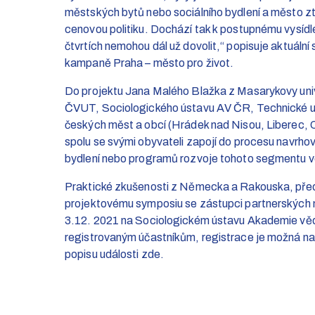
městských bytů nebo sociálního bydlení a město z
cenovou politiku. Dochází tak k postupnému vysídlen
čtvrtích nemohou dál už dovolit,“ popisuje aktuální 
kampaně Praha – město pro život.
Do projektu Jana Malého Blažka z Masarykovy unive
ČVUT, Sociologického ústavu AV ČR, Technické unive
českých měst a obcí (Hrádek nad Nisou, Liberec, O
spolu se svými obyvateli zapojí do procesu navrhov
bydlení nebo programů rozvoje tohoto segmentu 
Praktické zkušenosti z Německa a Rakouska, předs
projektovému symposiu se zástupci partnerských 
3.12. 2021 na Sociologickém ústavu Akademie věd
registrovaným účastníkům, registrace je možná na
popisu události zde.