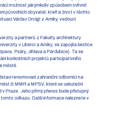
trácí možnost jakýmkoliv způsobem ovlivnit
í původních obyvatel, kteří si život v těchto
situaci Václav Orcígr z Arniky, vedoucí
rzity a partnerů z Fakulty architektury
rzity v Liberci a Arniky, se zapojila šestice
pava, Psáry, Jihlava a Pardubice). Ta se
ání konkrétních projektů participativního
ve městě.
taví renomovaní zahraniční odborníci na
měst či MMR a MPSV, které se uskuteční
 v Praze. Jeho přímý přenos bude přístupný
 tomto odkazu. Další informace naleznete v