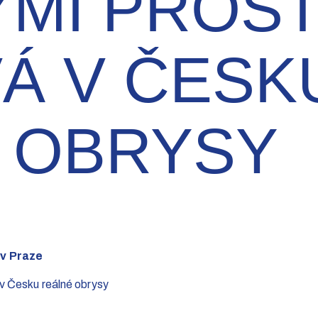
ÝMI PROS
Á V ČESK
 OBRYSY
 v Praze