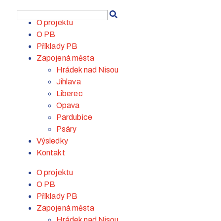
O projektu
O PB
Příklady PB
Zapojená města
Hrádek nad Nisou
Jihlava
Liberec
Opava
Pardubice
Psáry
Výsledky
Kontakt
O projektu
O PB
Příklady PB
Zapojená města
Hrádek nad Nisou