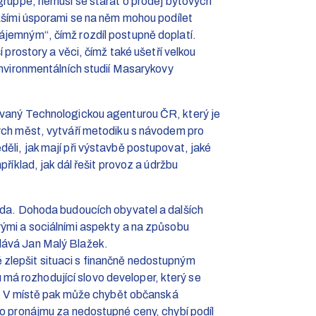
ugruppe, nemusí se starat o prodej bytových
ižšími úsporami se na něm mohou podílet
ájemným“, čímž rozdíl postupně doplatí.
í prostory a věci, čímž také ušetří velkou
 environmentálních studií Masarykovy
ovaný Technologickou agenturou ČR, který je
kých měst, vytváří metodiku s návodem pro
ěli, jak mají při výstavbě postupovat, jaké
příklad, jak dál řešit provoz a údržbu
hoda. Dohoda budoucích obyvatel a dalších
vými a sociálními aspekty a na způsobu
dává Jan Malý Blažek.
zlepšit situaci s finančně nedostupným
á rozhodující slovo developer, který se
ty. V místě pak může chybět občanská
bo pronájmu za nedostupné ceny, chybí podíl