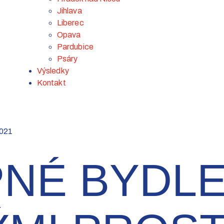
Jihlava
Liberec
Opava
Pardubice
Psáry
Výsledky
Kontakt
2021
NÉ BYDLE