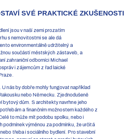
DSTAVÍ SVÉ PRAKTICKÉ ZKUŠENOSTI
ení jsou v naší zemi prozatím
 trhu s nemovitostmi se ale dá
 tento environmentálně udržitelný a
běžnou součástí městských zástaveb, a
ní zahraniční odborníci Michael
práv i zájemcům z řad laické
 Praze.
. U nás by dobře mohly fungovat například
 v Rakousku nebo Německu. Zjednodušeně
aví bytový dům. S architekty navrhne jeho
y potřebám a finančním možnostem každého z
 Celé to může mít podobu spolku, nebo i
h podmínek výměnou za podmínku, že určitá
nebo třeba i sociálního bydlení. Pro stavební