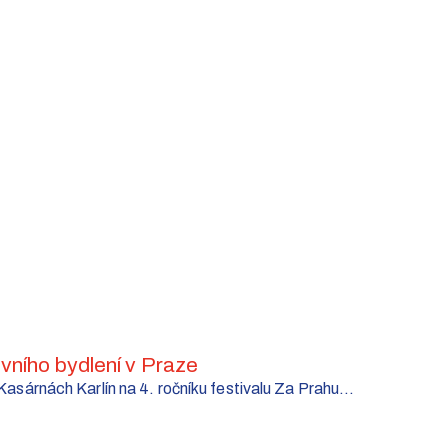
ivního bydlení v Praze
asárnách Karlín na 4. ročníku fes­ti­valu Za Prahu...