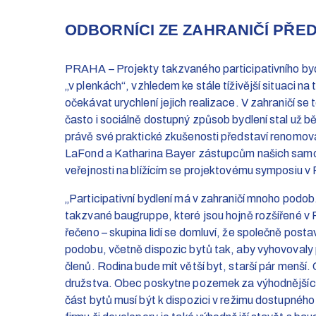
ODBORNÍCI ZE ZAHRANIČÍ PŘE
PRAHA – Projekty takzvaného participativního bydl
„v plenkách“, vzhledem ke stále tíživější situaci na
očekávat urychlení jejich realizace. V zahraničí se
často i sociálně dostupný způsob bydlení stal už 
právě své praktické zkušenosti představí renomova
LaFond a Katharina Bayer zástupcům našich samos
veřejnosti na blížícím se projektovému symposiu v
„Participativní bydlení má v zahraničí mnoho podob
takzvané baugruppe, které jsou hojně rozšířené
řečeno – skupina lidí se domluví, že společně post
podobu, včetně dispozic bytů tak, aby vyhovoval
členů. Rodina bude mít větší byt, starší pár menší.
družstva. Obec poskytne pozemek za výhodnějšíc
část bytů musí být k dispozici v režimu dostupného 