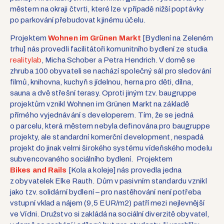
městem na okraji čtvrti, které lze v případě nižší poptávky
po parkování přebudovat k jinému účelu.
Projektem
Wohnen im Grünen Markt
[Bydlení na Zeleném
trhu] nás provedli facilitátoři komunitního bydlení ze studia
realitylab
, Micha Schober a Petra Hendrich. V domě se
zhruba 100 obyvateli se nachází společn
ý sál pro sledování
filmů, knihovna, kuchyň s jídelnou, herna pro děti, dílna,
sauna a dvě střešní terasy. Oproti jiným tzv. baugruppe
projektům vznikl Wohnen im Grünen Markt na základě
přímého vyjednávání s developerem. Tím, že se jedná
o parcelu, která městem nebyla definována pro baugruppe
projekty, ale standardní komerční development, nespadá
projekt do jinak velmi širokého systému vídeňského modelu
subvencovaného sociálního bydlení. Projektem
Bikes and Rails
[Kola a koleje] nás provedla jedna
z obyvatelek Elke Rauth. Dům v pasivním standardu vznikl
jako tzv. solidární bydlení – pro nastěhování není potřeba
vstupní vklad a nájem (9,5 EUR/m
2
) patří mezi nejlevnější
ve Vídni. Družstvo si zakládá na sociální diverzitě obyvatel,