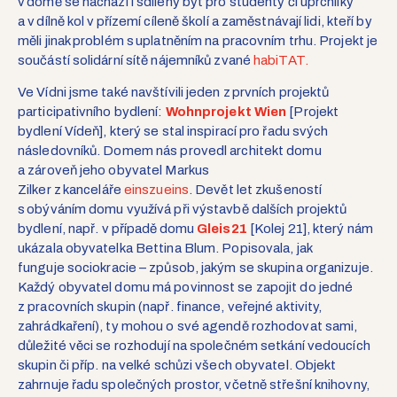
v domě se nachází i sdílený byt pro studenty či uprchlíky
a v dílně kol v přízemí cíleně školí a zaměstnávají lidi, kteří by
měli jinak problém s uplatněním na pracovním trhu. Projekt je
součástí solidární sítě nájemníků zvané
habiTAT
.
Ve Vídni jsme také navštívili jeden z prvních projektů
participativního bydlení:
Wohnprojekt Wien
[Projekt
bydlení Vídeň], který se stal inspirací pro řadu svých
následovníků. Domem nás provedl architekt domu
a zároveň jeho obyvatel Markus
Zilker
z kanceláře
einszueins
. Devět let zkušeností
s obýváním domu využívá při výstavbě dalších projektů
bydlení
, např. v případě
domu
Gleis21
[Kolej 21]
, který
nám
ukázala obyvatelka
Bettina
Blum. Popisovala, jak
funguje
sociokracie
– způsob, jakým se skupina organizuje.
Každý obyvatel domu má povinnost se zapojit do jedné
z pracovních skupin (např. finance, veřejné aktivity,
zahrádkaření), ty mohou o své agendě rozhodovat sami,
důležité věci se rozhodují na společném setkání vedoucích
skupin či příp. na velké schůzi všech obyvatel. Objekt
zahrnuje řadu společných prostor, včetně střešní knihovny,