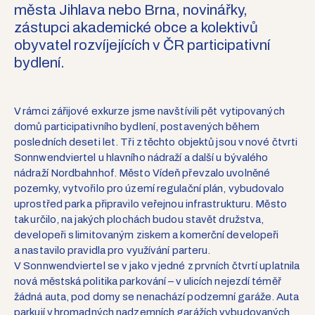
města Jihlava nebo Brna, novinářky,
zástupci akademické obce a kolektivů
obyvatel rozvíjejících v ČR participativní
bydlení.
V rámci zářijové exkurze jsme navštívili pět vytipovaných
domů participativního bydlení, postavených během
posledních deseti let. Tři z těchto objektů jsou v nové čtvrti
Sonnwendviertel u hlavního nádraží a další u bývalého
nádraží Nordbahnhof. Město Vídeň převzalo uvolněné
pozemky, vytvořilo pro území regulační plán, vybudovalo
uprostřed park a připravilo veřejnou infrastrukturu. Město
tak určilo, na jakých plochách budou stavět družstva,
developeři s limitovaným ziskem a komerční developeři
a nastavilo pravidla pro využívání parteru.
V Sonnwendviertel se v jako v jedné z prvních čtvrtí uplatnila
nová městská politika parkování – v ulicích nejezdí téměř
žádná auta, pod domy se nenachází podzemní garáže. Auta
parkují v hromadných nadzemních garážích vybudovaných