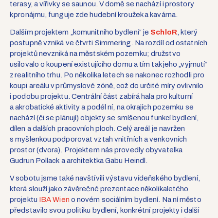
terasy, a vířivky se saunou. V domě
se nachází i
prostory
k pronájmu, funguje zde hudební kroužek a kavárna.
Dalším projektem „komunitního bydlení“ je
SchloR
, který
postupně vzniká ve čtvrti
Simmering
. Na rozdíl od ostatních
projektů nevzniká na městském pozemku; družstvo
usilovalo o koupení existujícího domu a tím tak jeho „vyjmutí“
z realitního trhu. Po několika letech se nakonec rozhodli pro
koupi areálu v průmyslové zóně, což do určité míry ovlivnilo
i podobu projektu. Centrální část zabírá hala pro kulturní
a akrobatické aktivity a podél ní, na okrajích pozemku se
nachází (či se plánují) objekty se smíšenou funkcí bydlení,
dílen a dalších pracovních ploch. Celý areál je navržen
s myšlenkou podporovat vztah vnitřních a venkovních
prostor (dvora). Projektem nás provedly obyvatelka
Gudrun
Pollack
a architektka Gabu
Heindl
.
V sobotu jsme také navštívili výstavu vídeňského bydlení,
která slouží jako závěrečné prezentace několikaletého
projektu
IBA Wien
o novém sociálním bydlení
. Na ní
město
představilo svou politiku bydlení, konkrétní projekty i další