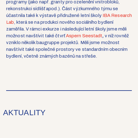
programy
(jako např. granty pro ozelenění vnitrobloků,
rekonstrukci sídlišť apod.). Část výzkumného týmu se
účastnila také k výstavě přidružené letní školy
IBA Research
Lab
, která se na produkci nového sociálního bydlení
zaměřila. V rámci exkurze i následující letní školy jsme měli
možnost navštívit také čtvrť
Aspern Seestadt
,
v níž rovněž
vzniklo několik baugruppe projektů. Měli jsme možnost
navštívit také společné prostory ve standardním obecním
bydlení, včetně známých bazénů na střeše.
AKTUALITY